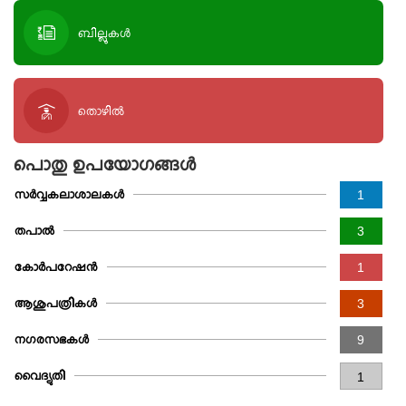
ബില്ലുകള്‍
തൊഴിൽ
പൊതു ഉപയോഗങ്ങള്‍
സർവ്വകലാശാലകൾ
1
തപാല്‍
3
കോർപറേഷൻ
1
ആശുപത്രികൾ
3
നഗരസഭകള്‍
9
വൈദ്യുതി
1