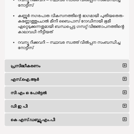
നോട്ടീസ്
കണ്ണൂർ നഗരപാത വികസനത്തിന്റെ ഭാഗമായി പുതിയതെരു-
കണ്ണോത്തുംചാൽ മിനി ബൈപാസ് റോഡിനായി ഭൂമി
ഏറ്റെടുക്കുന്നതുമായി ബന്ധപ്പെട്ട ഗസറ്റ് വിജ്ഞാപനത്തിന്റെ
കാലാവധി നീട്ടിയത്
റവന്യൂ റിക്കവറി – സ്ഥാവര സ്വത്ത് വിൽപ്പന സംബന്ധിച്ച
നോട്ടീസ്
പ്രസിദ്ധീകരണം
എസ്.ഐ.ആര്‍
സി എം ഒ പോർട്ടൽ
ഡി ഇ പി
കെ എസ്.ഡബ്ല്യൂ.എം.പി