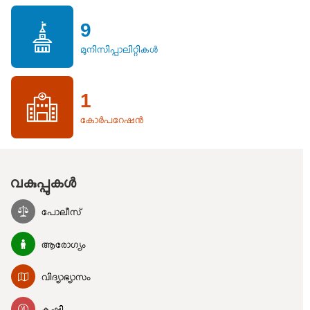
9
മുനിസിപ്പാലിറ്റികൾ
1
കോർപറേഷൻ
വകുപ്പുകൾ
പോലീസ്
ആരോഗ്യം
വിദ്യാഭ്യാസം
കൃഷി