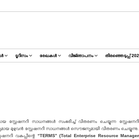
്‍
ടൂറിസം
രേഖകള്‍
വിജ്‌ഞാപനം
തിരഞ്ഞെടുപ്പ് 20
യമായ സ്റ്റേഷനറി സാധനങ്ങള്‍ സംഭരിച്ച് വിതരണം ചെയ്യുന്ന സ്റ്റേ‍ഷനറി വ
്യമായ മുഴുവന്‍ സ്റ്റേഷനറി സാധനങ്ങള്‍ സൌജന്യമായി വിതരണം ചെയ്യുന്നു
്റേഷനറി വകുപ്പിന്റെ
“
TERMS” (Total Enterprise Resource Manag