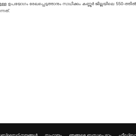
ള്ള ഉപയോഗം രേഖപ്പെടുത്താനും സാധിക്കും കണ്ണൂര്‍ ജില്ലയിലെ
550-
ത്തില്
ന്നത്
.
ബ്സൈറ്റ്-നയങ്ങള്‍
സഹായം
ഞങ്ങളെ ബന്ധപ്പെടാം
ഫീഡ്ബാക