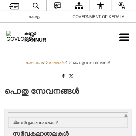
കേരളം
GOVERNMENT OF KERALA
കണ്ണൂര്‍
KANNUR
പൊതു സേവനങ്ങൾ
ഹോം പേജ്
ഡയറക്‌ടറി
പൊതു സേവനങ്ങൾ
സർവ്വകലാശാലകൾ
സർവ്വകലാശാലകൾ