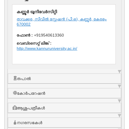
കണ്ണൂര്‍ യൂനിവേര്‍സിറ്റി
താവക്കര, സിവിൽ സ്റ്റേഷൻ (പി.ഒ), കണ്ണൂർ, കേരളം
670002
ഫോണ്‍ :
+919540613360
വെബ്സൈറ്റ് ലിങ്ക് :
http://www.kannuruniversity.ac.in/
തപാല്‍
കോർപറേഷൻ
ആശുപത്രികൾ
നഗരസഭകള്‍