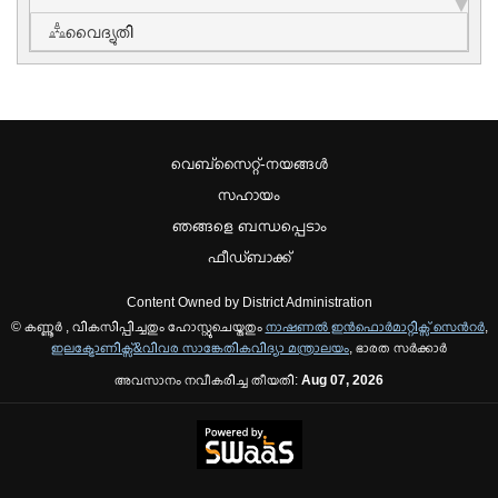
വൈദ്യുതി
വെബ്സൈറ്റ്-നയങ്ങള്‍
സഹായം
ഞങ്ങളെ ബന്ധപ്പെടാം
ഫീഡ്ബാക്ക്
Content Owned by District Administration
© കണ്ണൂര്‍ , വികസിപ്പിച്ചതും ഹോസ്റ്റുചെയ്തതും
നാഷണല്‍ ഇന്‍ഫൊര്‍മാറ്റിക്സ് സെന്‍റര്‍
,
ഇലക്ട്രോണിക്സ്&വിവര സാങ്കേതികവിദ്യാ മന്ത്രാലയം
, ഭാരത സര്‍ക്കാര്‍
അവസാനം നവീകരിച്ച തീയതി:
Aug 07, 2026