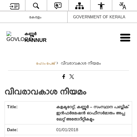
കേരളം
GOVERNMENT OF KERALA
കണ്ണൂര്‍
KANNUR
വിവരാവകാശ നിയമം
ഹോം പേജ്
വിവരാവകാശ നിയമം
കളക്ടറേറ്റ്, കണ്ണൂർ – സംസ്ഥാന പബ്ലിക്
ഇൻഫർമേഷൻ ഓഫീസർമാരും അപ്പ
ലേറ്റ് അതോറിറ്റികളും
01/01/2018