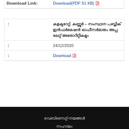
Download(PDF 51 KB)
കളക്ടറേറ്റ്, കണ്ണൂർ – സംസ്ഥാന പബ്ലിക്
ഇൻഫർമേഷൻ ഓഫീസർമാരും അപ്പ
ലേറ്റ് അതോറിറ്റികളും
24/12/2020
Download
വെബ്സൈറ്റ്-നയങ്ങള്‍
സഹായം