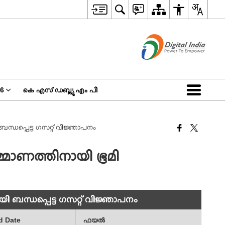
26
കെ എസ് ഡബ്ല്യൂ എം പി
 ബന്ധപ്പെട്ട ഗസറ്റ് വിജ്ഞാപനം
മ്മാണത്തിനായി ഭൂമി
ായി ബന്ധപ്പെട്ട ഗസറ്റ് വിജ്ഞാപനം
d Date
ഫയല്‍