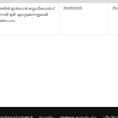
25/09/2025
25
ായത്തിൽ ഇൻഡോർ സ്റ്റേഡിയം/ടർഫ്
നായി ഭൂമി ഏറ്റെടുക്കുന്നതുമായി
വിജ്ഞാപനം
ബ്സൈറ്റ്-നയങ്ങള്‍
സഹായം
ഞങ്ങളെ ബന്ധപ്പെടാം
ഫീഡ്ബാക