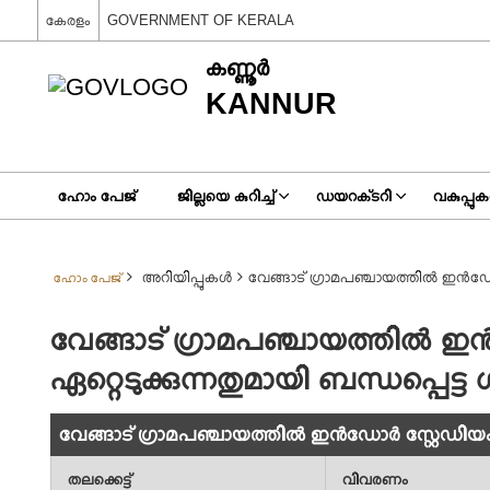
കേരളം
GOVERNMENT OF KERALA
കണ്ണൂര്‍
KANNUR
ഹോം പേജ്
ജില്ലയെ കുറിച്ച്
ഡയറക്‌ടറി
വകുപ്പുകള
അറിയിപ്പുകള്‍
വേങ്ങാട് ഗ്രാമപഞ്ചായത്തിൽ ഇൻഡോർ 
ഹോം പേജ്
വേങ്ങാട് ഗ്രാമപഞ്ചായത്തിൽ ഇൻ
ഏറ്റെടുക്കുന്നതുമായി ബന്ധപ്പെട്
വേങ്ങാട് ഗ്രാമപഞ്ചായത്തിൽ ഇൻഡോർ സ്റ്റേഡിയം/ടർ
തലക്കെട്ട്
വിവരണം