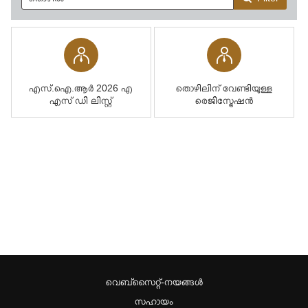
എസ്.ഐ.ആര്‍ 2026 എ
തൊഴിലിന് വേണ്ടിയുള്ള
എസ് ഡി ലിസ്റ്റ്
രെജിസ്ട്രേഷന്‍
വെബ്സൈറ്റ്-നയങ്ങള്‍
സഹായം