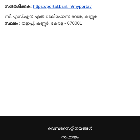
സന്ദർശിക്കുക
:
https://portal.bsnl.in/myportal/
ബി.എസ്.എൻ.എൽ ടെലിഫോൺ ഭവൻ, കണ്ണൂർ
സ്ഥലം
: തളാപ്പ്, കണ്ണൂർ, കേരള - 670001
വെബ്സൈറ്റ്-നയങ്ങള്‍
സഹായം