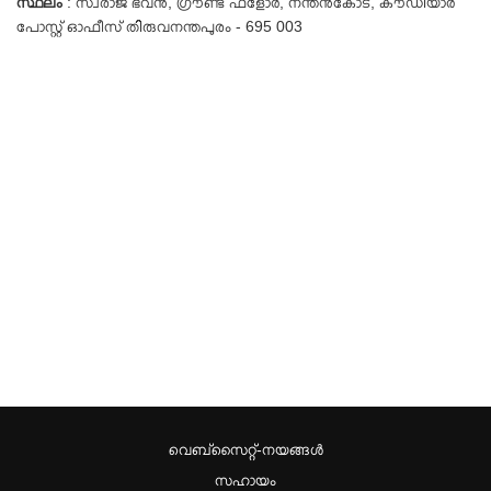
സ്ഥലം
: സ്വരാജ് ഭവൻ, ഗ്രൗണ്ട് ഫ്ളോർ, നന്തൻകോട്, കൗഡിയാർ
പോസ്റ്റ് ഓഫീസ് തിരുവനന്തപുരം - 695 003
വെബ്സൈറ്റ്-നയങ്ങള്‍
സഹായം