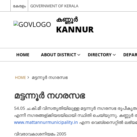
കേരളം
GOVERNMENT OF KERALA
കണ്ണൂര്‍
KANNUR
HOME
ABOUT DISTRICT
DIRECTORY
DEPA
മട്ടന്നൂർ നഗരസഭ
HOME
മട്ടന്നൂർ നഗരസഭ
54.05 ച.കി.മീ വിസതൃതിയിലുള്ള മട്ടന്നൂര്‍ നഗരസഭ രൂപീകൃതമായത
എന്നീ നഗരങ്ങള്ക്കിയടയിലായി സ്ഥിതി ചെയ്യുന്നു. കണ്ണൂര്‍ അന
www.mattannurmunicipality.in
എന്ന വെബ്സൈറ്റില്‍ ലഭ്യ
വിവരാവകാശനിയമം 2005