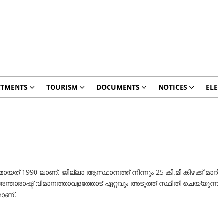
RTMENTS
TOURISM
DOCUMENTS
NOTICES
ELE
് 1990 ലാണ്. ജില്ലാ ആസ്ഥാനത്ത് നിന്നും 25 കി.മീ കിഴക്ക് മാറി സ്ഥി
്താരാഷ്ട് വിമാനത്താവളത്തോട് ഏറ്റവും അടുത്ത് സ്ഥിതി ചെയ്യുന്ന പട
മാണ്.