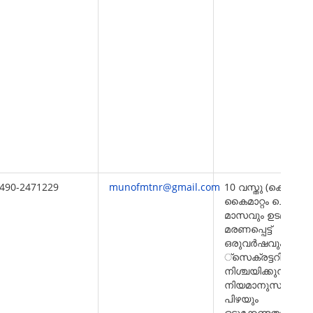
490-2471229
munofmtnr@gmail.com
10 വസ്തു (കെട്ടിടം)
കൈമാറ്റം ചെയ്ത് 
മാസവും ഉടമ
മരണപ്പെട്ട്
ഒരുവര്‍ഷവുംകഴിഞ്
്സെക്രട്ടറി
നിശ്ചയിക്കുന്ന
നിയമാനുസൃത
പിഴയും
ഒടുക്കേണ്ടതാണ്.