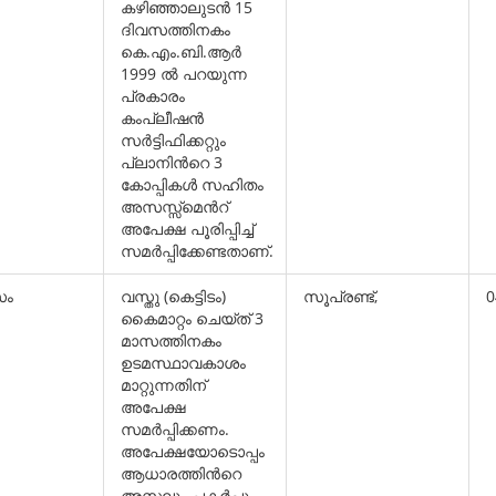
കഴിഞ്ഞാലുടന്‍ 15
ദിവസത്തിനകം
കെ.എം.ബി.ആര്‍
1999 ല്‍ പറയുന്ന
പ്രകാരം
കംപ്ലീഷന്‍
സര്‍ട്ടിഫിക്കറ്റും
പ്ലാനിന്‍റെ 3
കോപ്പികള്‍ സഹിതം
അസസ്സ്മെന്‍റ്
അപേക്ഷ പൂരിപ്പിച്ച്
സമര്‍പ്പിക്കേണ്ടതാണ്.
സം
വസ്തു (കെട്ടിടം)
സൂപ്രണ്ട്,
0
കൈമാറ്റം ചെയ്ത് 3
മാസത്തിനകം
ഉടമസ്ഥാവകാശം
മാറ്റുന്നതിന്
അപേക്ഷ
സമര്‍പ്പിക്കണം.
അപേക്ഷയോടൊപ്പം
ആധാരത്തിന്‍റെ
അസ്സലും പകര്‍പ്പും,