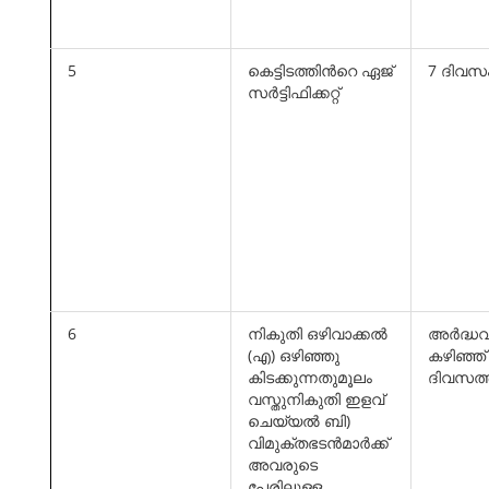
5
കെട്ടിടത്തിന്‍റെ ഏജ്
7 ദിവസ
സര്‍ട്ടിഫിക്കറ്റ്
6
നികുതി ഒഴിവാക്കല്‍
അര്‍ദ്ധവ
(എ) ഒഴിഞ്ഞു
കഴിഞ്ഞ്
കിടക്കുന്നതുമൂലം
ദിവസത്
വസ്തുനികുതി ഇളവ്
ചെയ്യല്‍ ബി)
വിമുക്തഭടന്‍മാര്‍ക്ക്
അവരുടെ
പേരിലുള്ള