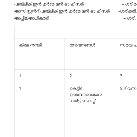
പബ്ലിക് ഇന്‍ഫര്‍മേഷന്‍ ഓഫീസര്‍ – ശ്രീമതി.നിഷ 
അസിസ്റ്റന്‍റ് പബ്ലിക് ഇന്‍ഫര്‍മേഷന്‍ ഓഫീസര്‍ -ശ്രീമതി.ദ
അപ്പീല്അധികാരി – ശ്രീ.അനീഷ് പി എന്‍,
ക്രമ നമ്പര്‍
സേവനങ്ങള്‍
സമയ പ
1
2
3
1
കെട്ടിട
5 ദിവസ
ഉടമസ്ഥാവകാശ
സര്‍ട്ടിഫിക്കറ്റ്