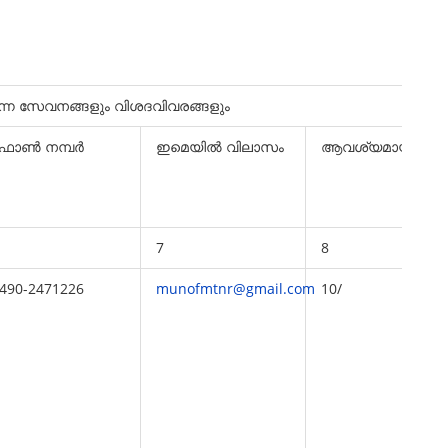
വരുന്ന സേവനങ്ങളും വിശദവിവരങ്ങളും
ോണ്‍ നമ്പര്‍
ഇമെയില്‍ വിലാസം
ആവശ്യമായ ഫീസ
7
8
490-2471226
munofmtnr@gmail.com
10/